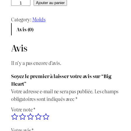
r
r
q
Ajouter au panier
u
i
i
a
Category:
Molds
x
x
n
Avis (0)
t
i
a
i
Avis
n
c
t
é
i
t
Il n’y a pas encore d’avis.
d
t
u
e
Soyez le premier à laisser votre avis sur “Big
B
i
e
Heart”
i
Votre adresse e-mail ne sera pas publiée.
Les champs
g
a
l
obligatoires sont indiqués avec
*
H
l
e
Votre note
*
e
a
é
s
r
Votre avis
*