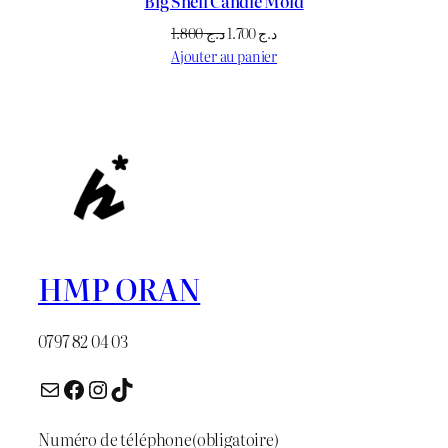
Big Shell Candle Mold
Le
Le
1.800
د.ج
1.700
د.ج
prix
prix
Ajouter au panier
initial
actuel
était :
est :
د.ج 1.700.
د.ج 1.800.
HMP ORAN
0797 82 04 03
E-mail
Facebook
Instagram
TikTok
Numéro de téléphone
(obligatoire)