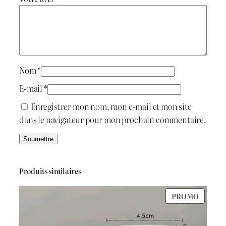
t
t
t
a
i
:
t
د
Nom
*
.
E-mail
*
:
ج
Enregistrer mon nom, mon e-mail et mon site
dans le navigateur pour mon prochain commentaire.
د
.
2
ج
.
Produits similaires
8
PRODU
PROMO
3
0
EN
PROMO