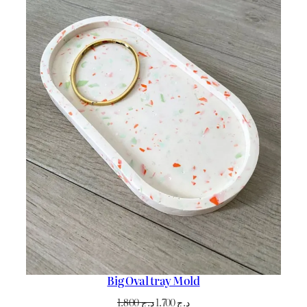
Big Oval tray Mold
Le
Le
1.800
د.ج
1.700
د.ج