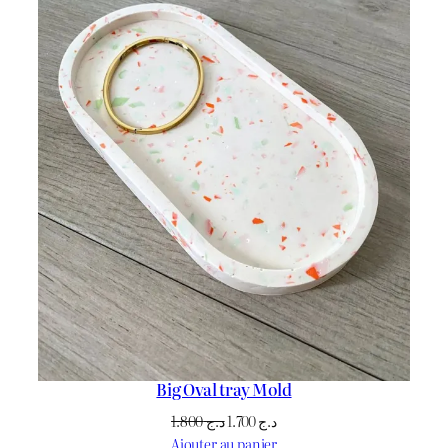
Big Oval tray Mold
Le
Le
1.800
د.ج
1.700
د.ج
prix
prix
Ajouter au panier