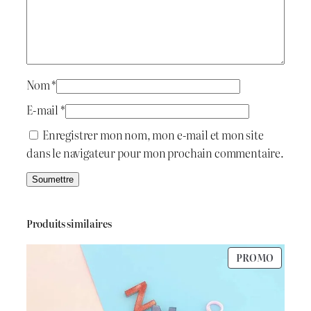
M
a
o
i
:
l
d
t
د
Nom
*
.
E-mail
*
:
ج
Enregistrer mon nom, mon e-mail et mon site
dans le navigateur pour mon prochain commentaire.
د
.
1
ج
.
Produits similaires
2
PRODU
PROMO
1
0
EN
PROMO
.
0