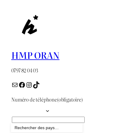
د.ج 1.300.
د.ج 1.600.
HMP ORAN
0797 82 04 03
E-mail
Facebook
Instagram
TikTok
Numéro de téléphone
(obligatoire)
Envoyer