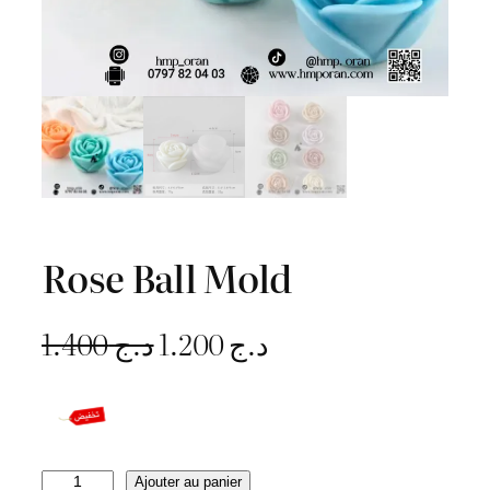
Rose Ball Mold
L
L
1.400
د.ج
1.200
د.ج
e
e
p
p
r
r
q
Ajouter au panier