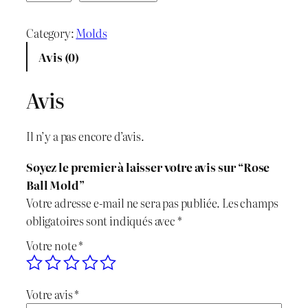
u
i
i
a
Category:
Molds
x
x
n
Avis (0)
t
i
a
i
Avis
n
c
t
é
i
t
Il n’y a pas encore d’avis.
d
t
u
e
Soyez le premier à laisser votre avis sur “Rose
R
i
e
Ball Mold”
o
Votre adresse e-mail ne sera pas publiée.
Les champs
s
a
l
obligatoires sont indiqués avec
*
e
l
e
Votre note
*
B
a
é
s
l
Votre avis
*
t
t
l