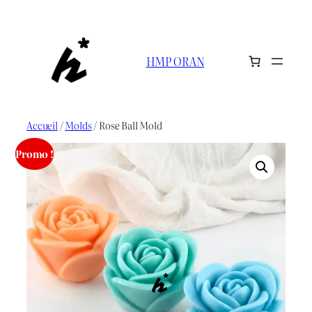
Aller
au
contenu
HMP ORAN
Accueil
/
Molds
/ Rose Ball Mold
Promo !