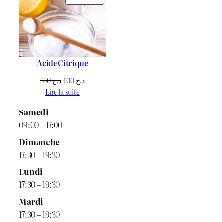
د.ج 1.600.
د.ج 1.800.
د.ج 3.500.
د.ج 3.800.
EN
PROMOTION
Acide Citrique
Le
Le
550
د.ج
400
د.ج
prix
prix
Lire la suite
initial
actuel
Samedi
était :
est :
09:00 – 17:00
د.ج 400.
د.ج 550.
Dimanche
17:30 – 19:30
Lundi
17:30 – 19:30
Mardi
17:30 – 19:30