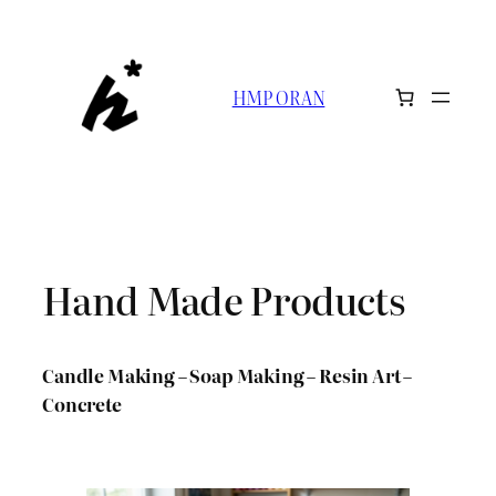
Aller
au
contenu
HMP ORAN
Hand Made Products
Candle Making – Soap Making – Resin Art –
Concrete