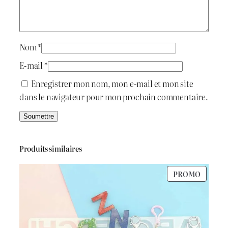
a
o
i
:
l
d
t
د
Nom
*
.
E-mail
*
:
ج
Enregistrer mon nom, mon e-mail et mon site
dans le navigateur pour mon prochain commentaire.
د
.
7
ج
0
Produits similaires
0
PRODU
PROMO
1
.
EN
PROMO
.