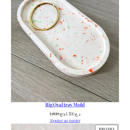
Big Oval tray Mold
Le
Le
1.800
د.ج
1.700
د.ج
prix
prix
Ajouter au panier
initial
actuel
PRODU
PROMO