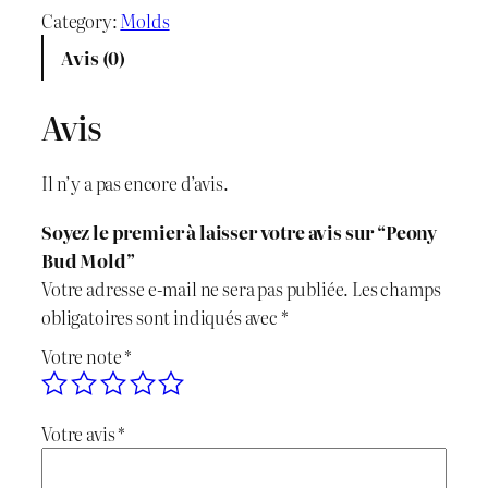
a
Category:
Molds
x
x
n
Avis (0)
t
i
a
i
Avis
n
c
t
é
i
t
Il n’y a pas encore d’avis.
d
t
u
e
Soyez le premier à laisser votre avis sur “Peony
P
i
e
Bud Mold”
e
Votre adresse e-mail ne sera pas publiée.
Les champs
o
a
l
obligatoires sont indiqués avec
*
n
l
e
Votre note
*
y
B
é
s
u
Votre avis
*
t
t
d
M