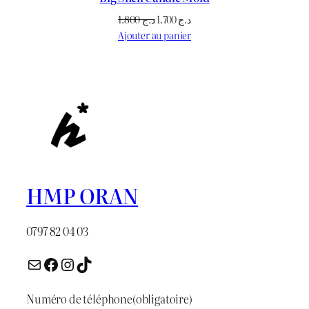
Le
Le
1.800
د.ج
1.700
د.ج
prix
prix
Ajouter au panier
initial
actuel
était :
est :
د.ج 1.700.
د.ج 1.800.
HMP ORAN
0797 82 04 03
E-mail
Facebook
Instagram
TikTok
Numéro de téléphone
(obligatoire)