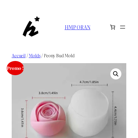
Aller
au
contenu
HMP ORAN
Accueil
/
Molds
/ Peony Bud Mold
Promo !