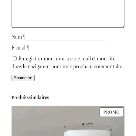
a
i
:
t
د
Nom
*
.
E-mail
*
:
ج
Enregistrer mon nom, mon e-mail et mon site
dans le navigateur pour mon prochain commentaire.
د
.
7
ج
5
Produits similaires
0
PRODU
PROMO
1
.
EN
PROMO
.