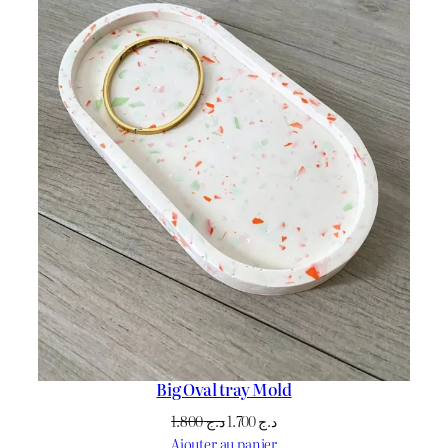
Big Oval tray Mold
Le
Le
1.800
د.ج
1.700
د.ج
prix
prix
Ajouter au panier