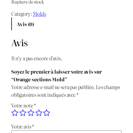
Rupture de stock
i
i
Category:
Molds
x
x
Avis (0)
i
a
Avis
n
c
i
t
Il n’y a pas encore d’avis.
t
u
Soyez le premier à laisser votre avis sur
i
e
“Orange sections Mold”
Votre adresse e-mail ne sera pas publiée.
Les champs
a
l
obligatoires sont indiqués avec
*
l
e
Votre note
*
é
s
Votre avis
*
t
t