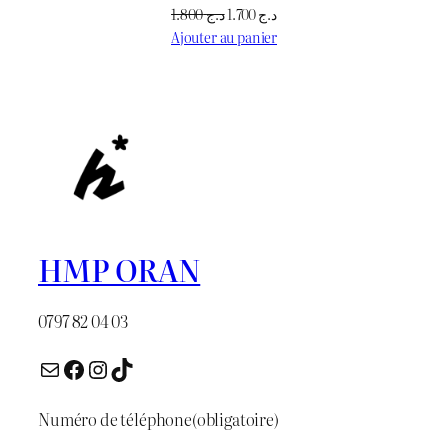
Le
Le
1.800
د.ج
1.700
د.ج
prix
prix
Ajouter au panier
initial
actuel
était :
est :
د.ج 1.700.
د.ج 1.800.
HMP ORAN
0797 82 04 03
E-mail
Facebook
Instagram
TikTok
Numéro de téléphone
(obligatoire)